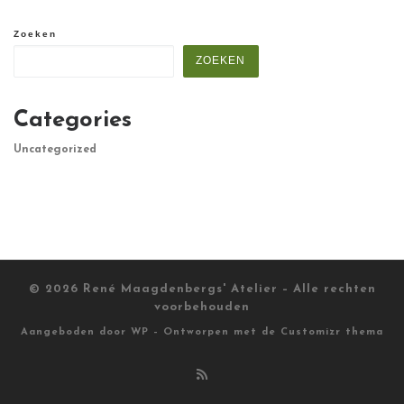
Zoeken
ZOEKEN
Categories
Uncategorized
© 2026
René Maagdenbergs' Atelier
– Alle rechten
voorbehouden
Aangeboden door
WP
– Ontworpen met de
Customizr thema