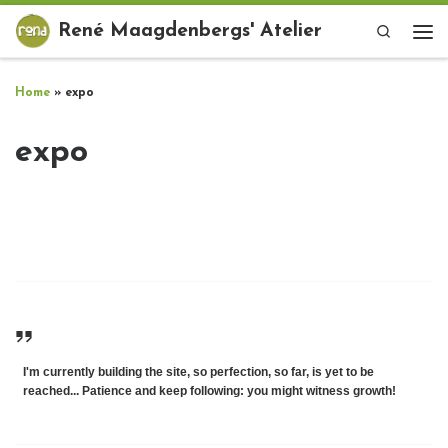
Ga naar inhoud
René Maagdenbergs' Atelier
Search
Me
Home
»
expo
expo
I'm currently building the site, so perfection, so far, is yet to be
reached... Patience and keep following: you might witness growth!